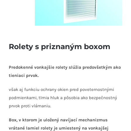
Rolety s priznaným boxom
Predokenné vonkajšie rolety slúžia predovšetkým ako
tieniaci prvok.
však aj funkciu ochrany okien pred poveternostnými
podmienkami, tlmia hluk a pôsobia ako bezpečnostný
prvok proti vlámaniu.
Box, v ktorom je uložený navíjací mechanizmus
vrátané lamiel rolety je umiestený na vonkajšej