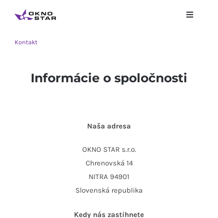
Skip
Toggle
to
Navigati
content
Úvod
Kontakt
Okná a Dvere
Informácie o spoločnosti
Tieniaca technika
Naša adresa
RAL – vzorkovník
OKNO STAR s.r.o.
Chrenovská 14
Kontakt
NITRA 94901
Slovenská republika
Galéria
Kedy nás zastihnete